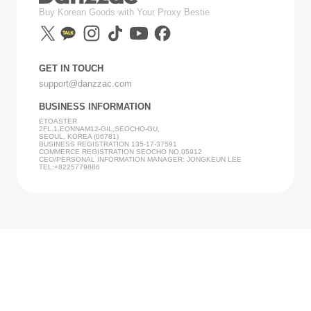
Buy Korean Goods with Your Proxy Bestie
GET IN TOUCH
support@danzzac.com
BUSINESS INFORMATION
ETOASTER
2FL,1,EONNAM12-GIL,SEOCHO-GU,
SEOUL, KOREA (06781)
BUSINESS REGISTRATION 135-17-37591
COMMERCE REGISTRATION SEOCHO NO.05912
CEO/PERSONAL INFORMATION MANAGER: JONGKEUN LEE
TEL:+8225779886