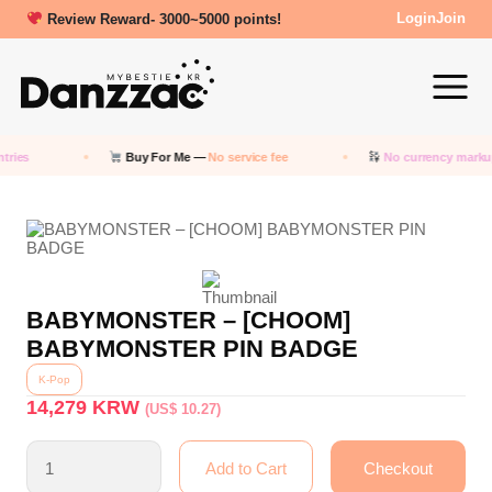
New friends get a 5000 Welcome points!
Review Reward- 3000~5000 points!
Login
Join
ies
Buy For Me —
No service fee
No currency markup
—
BABYMONSTER – [CHOOM]
BABYMONSTER PIN BADGE
K-Pop
14,279
KRW
(US$ 10.27)