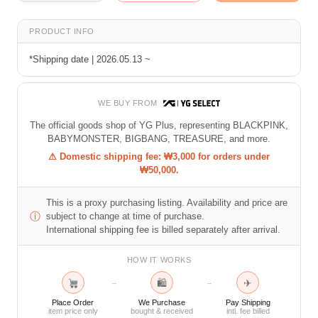
PRODUCT INFO
*Shipping date | 2026.05.13 ~
WE BUY FROM
The official goods shop of YG Plus, representing BLACKPINK,
BABYMONSTER, BIGBANG, TREASURE, and more.
⚠ Domestic shipping fee: ₩3,000 for orders under
₩50,000.
This is a proxy purchasing listing. Availability and price are
ⓘ
subject to change at time of purchase.
International shipping fee is billed separately after arrival.
HOW IT WORKS
🛍
✈
→
→
Place Order
We Purchase
Pay Shipping
item price only
bought & received
intl. fee billed