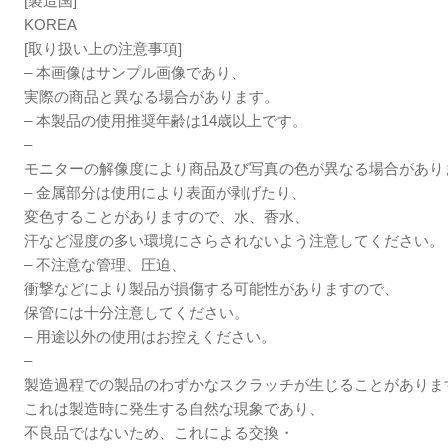
[製造国]
KOREA
[取り扱い上の注意事項]
– 本画像はサンプル画像であり、
実際の商品と異なる場合があります。
– 本製品の使用推奨年齢は14歳以上です。
–
モニターの解像度により商品及び写真の色が異なる場合があり
– 金属部分は使用により表面が剥げたり、
変色することがありますので、水、香水、
汗など湿度の多い環境にさらされないよう注意してください。
– 不注意な管理、圧迫、
衝撃などにより製品が損傷する可能性がありますので、
保管には十分注意してください。
– 用途以外の使用はお控えください。
–
製造過程での製品のわずかなスクラッチが生じることがありま
これは製造時に発生する自然な現象であり、
不良品ではないため、これによる交換・