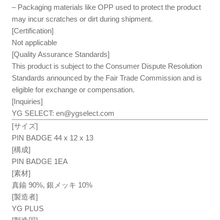
– Packaging materials like OPP used to protect the product
may incur scratches or dirt during shipment.
[Certification]
Not applicable
[Quality Assurance Standards]
This product is subject to the Consumer Dispute Resolution
Standards announced by the Fair Trade Commission and is
eligible for exchange or compensation.
[Inquiries]
YG SELECT:
en@ygselect.com
[サイズ]
PIN BADGE 44 x 12 x 13
[構成]
PIN BADGE 1EA
[素材]
真鍮 90%, 銀メッキ 10%
[製造者]
YG PLUS