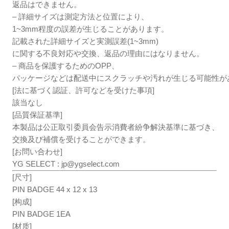
返品はできません。
– 詳細サイズは測定方法と位置により、
1~3mm程度の誤差が生じることがあります。
記載された詳細サイズと実測誤差(1~3mm)
に関する不良対応や交換、返品の理由にはなりません。
– 商品を保護するためのOPP、
パッケージなどは配送中にスクラッチや汚れが生じる可能性が
[法に基づく認証、許可などを受けた事項]
該当なし
[品質保証基準]
本製品は公正取引委員会告示消費者紛争解決基準に基づき、
交換及び補償を受けることができます。
[お問い合わせ]
YG SELECT :
jp@ygselect.com
[尺寸]
PIN BADGE 44 x 12 x 13
[构成]
PIN BADGE 1EA
[材质]