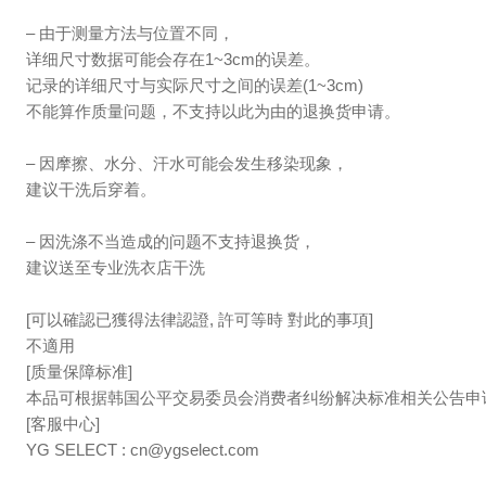
– 由于测量方法与位置不同，
详细尺寸数据可能会存在1~3cm的误差。
记录的详细尺寸与实际尺寸之间的误差(1~3cm)
不能算作质量问题，不支持以此为由的退换货申请。
– 因摩擦、水分、汗水可能会发生移染现象，
建议干洗后穿着。
– 因洗涤不当造成的问题不支持退换货，
建议送至专业洗衣店干洗
[可以確認已獲得法律認證, 許可等時 對此的事項]
不適用
[质量保障标准]
本品可根据韩国公平交易委员会消费者纠纷解决标准相关公告申
[客服中心]
YG SELECT :
cn@ygselect.com