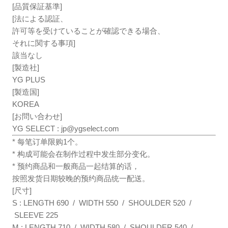
[品質保証基準]
[法による認証、
許可等を受けていることが確認できる場合、
それに関する事項]
該当なし
[製造社]
YG PLUS
[製造国]
KOREA
[お問い合わせ]
YG SELECT :
jp@ygselect.com
* 每笔订单限购1个。
* 构成可能会在制作过程中发生部分变化。
* 预约商品和一般商品一起结算的话，
按照发货日期较晚的预约商品统一配送。
[尺寸]
S : LENGTH 690 / WIDTH 550 / SHOULDER 520 /
SLEEVE 225
M : LENGTH 710 / WIDTH 580 / SHOULDER 540 /