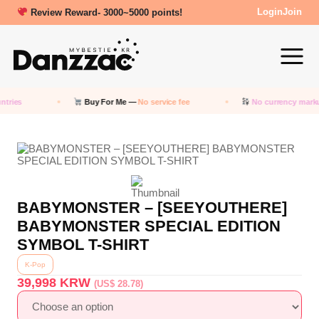
Review Reward- 3000~5000 points!
Login
Join
ries
Buy For Me —
No service fee
No currency markup
BABYMONSTER – [SEEYOUTHERE]
BABYMONSTER SPECIAL EDITION
SYMBOL T-SHIRT
K-Pop
39,998
KRW
(US$ 28.78)