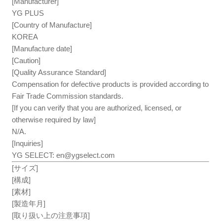
[Manufacturer]
YG PLUS
[Country of Manufacture]
KOREA
[Manufacture date]
[Caution]
[Quality Assurance Standard]
Compensation for defective products is provided according to
Fair Trade Commission standards.
[If you can verify that you are authorized, licensed, or
otherwise required by law]
N/A.
[Inquiries]
YG SELECT:
en@ygselect.com
[サイズ]
[構成]
[素材]
[製造年月]
[取り扱い上の注意事項]