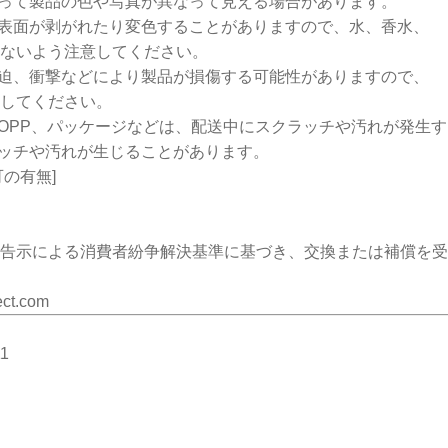
よって製品の色や写真が異なって見える場合があります。
り表面が剥がれたり変色することがありますので、水、香水、
ないよう注意してください。
圧迫、衝撃などにより製品が損傷する可能性がありますので、
してください。
のOPP、パッケージなどは、配送中にスクラッチや汚れが発生
ラッチや汚れが生じることがあります。
の有無]
告示による消費者紛争解決基準に基づき、交換または補償を受
ect.com
11