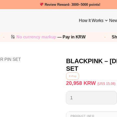
New friends get a 5000 Welcome points!
Review Reward- 3000~5000 points!
How It Works
New
No currency markup
— Pay in KRW
Shop a
BLACKPINK – [D
SET
K-Pop
20,958
KRW
(US$ 15.08)
PRODUCT INFO