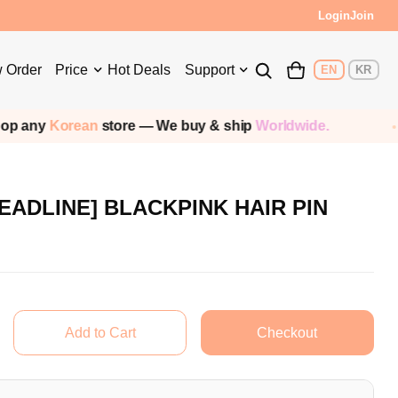
Login
Join
 Order
Price
Hot Deals
Support
EN
KR
ny
Korean
store — We buy & ship
Worldwide.
EADLINE] BLACKPINK HAIR PIN