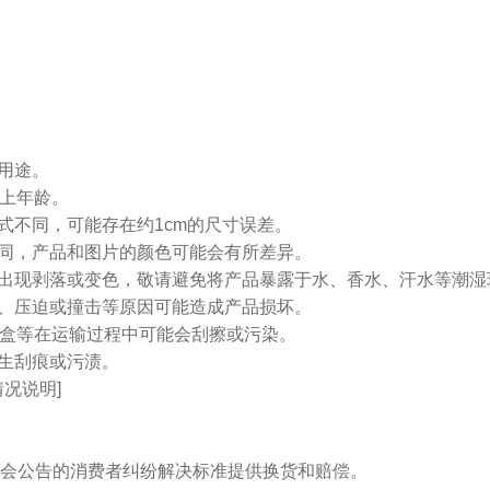
他用途。
以上年龄。
方式不同，可能存在约1cm的尺寸误差。
不同，产品和图片的颜色可能会有所差异。
而出现剥落或变色，敬请避免将产品暴露于水、香水、汗水等潮湿
当、压迫或撞击等原因可能造成产品损坏。
包装盒等在运输过程中可能会刮擦或污染。
产生刮痕或污渍。
况说明]
会公告的消费者纠纷解决标准提供换货和赔偿。