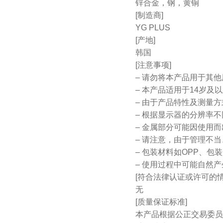
锌合金，钢，黄铜
[制造商]
YG PLUS
[产地]
韩国
[注意事项]
– 请勿将本产品用于其
– 本产品适用于14岁及
– 由于产品特性及测量
– 根据显示器的分辨率
– 金属部分可能因使用
– 请注意，由于管理不
– 包装材料如OPP、
– 使用过程中可能自然
[符合法律认证或许可的情
无
[质量保证标准]
本产品根据公正交易委员