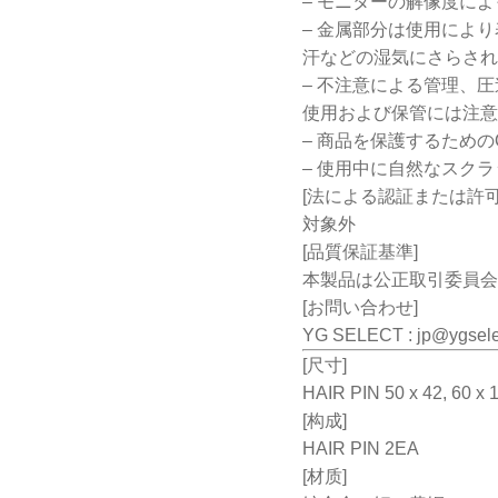
– モニターの解像度に
– 金属部分は使用によ
汗などの湿気にさらされ
– 不注意による管理、
使用および保管には注意
– 商品を保護するため
– 使用中に自然なスク
[法による認証または許可
対象外
[品質保証基準]
本製品は公正取引委員会
[お問い合わせ]
YG SELECT :
jp@ygsel
[尺寸]
HAIR PIN 50 x 42, 60 x 
[构成]
HAIR PIN 2EA
[材质]