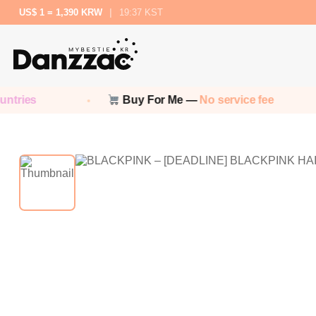
US$ 1 = 1,390 KRW
|
19:37 KST
es
Buy For Me —
No service fee