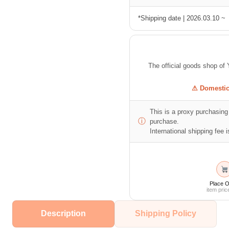
*Shipping date | 2026.03.10 ~
The official goods shop
⚠ Domestic 
This is a proxy purchasing 
ⓘ
purchase.
International shipping fee is
Place O
item pric
Description
Shipping Policy