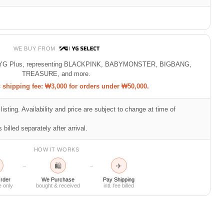
WE BUY FROM
 of YG Plus, representing BLACKPINK, BABYMONSTER, BIGBANG,
TREASURE, and more.
shipping fee: ₩3,000 for orders under ₩50,000.
listing. Availability and price are subject to change at time of
 billed separately after arrival.
HOW IT WORKS
🛍
✈
→
→
rder
We Purchase
Pay Shipping
e only
bought & received
intl. fee billed