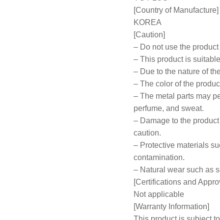
[Country of Manufacture]
KOREA
[Caution]
– Do not use the product 
– This product is suitabl
– Due to the nature of t
– The color of the produ
– The metal parts may pe
perfume, and sweat.
– Damage to the product 
caution.
– Protective materials 
contamination.
– Natural wear such as s
[Certifications and Appro
Not applicable
[Warranty Information]
This product is subject