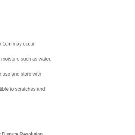
to 1cm may occur.
 moisture such as water,
e use and store with
ible to scratches and
r Dispute Resolution