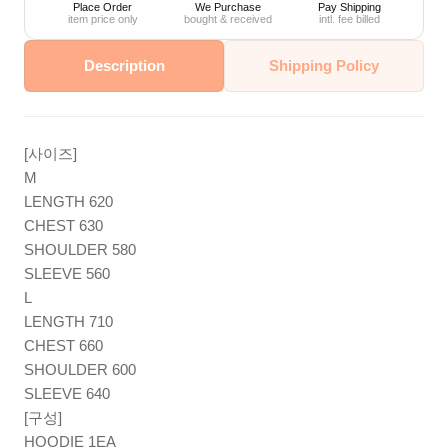
Place Order
We Purchase
Pay Shipping
item price only
bought & received
intl. fee billed
Description
Shipping Policy
[사이즈]
M
LENGTH 620
CHEST 630
SHOULDER 580
SLEEVE 560
L
LENGTH 710
CHEST 660
SHOULDER 600
SLEEVE 640
[구성]
HOODIE 1EA