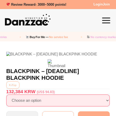
New friends get a 5000 Welcome points!
Review Reward- 3000~5000 points!
Login
Join
ies
Buy For Me —
No service fee
No currency markup
—
BLACKPINK – [DEADLINE]
BLACKPINK HOODIE
K-Pop
132,384
KRW
(US$ 94.83)