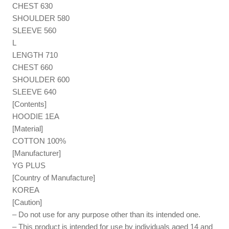
CHEST 630
SHOULDER 580
SLEEVE 560
L
LENGTH 710
CHEST 660
SHOULDER 600
SLEEVE 640
[Contents]
HOODIE 1EA
[Material]
COTTON 100%
[Manufacturer]
YG PLUS
[Country of Manufacture]
KOREA
[Caution]
– Do not use for any purpose other than its intended one.
– This product is intended for use by individuals aged 14 and