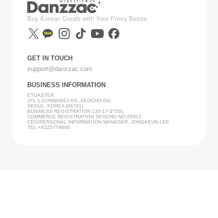
Buy Korean Goods with Your Proxy Bestie
GET IN TOUCH
support@danzzac.com
BUSINESS INFORMATION
ETOASTER
2FL,1,EONNAM12-GIL,SEOCHO-GU,
SEOUL, KOREA (06781)
BUSINESS REGISTRATION 135-17-37591
COMMERCE REGISTRATION SEOCHO NO.05912
CEO/PERSONAL INFORMATION MANAGER: JONGKEUN LEE
TEL:+8225779886