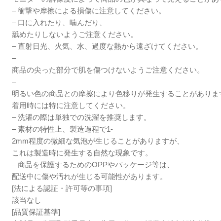
– 衝撃や摩擦による損傷に注意してください。
– 口に入れたり、噛んだり、
舐めたりしないようご注意ください。
– 直射日光、火気、水、過度な熱から遠ざけてください。
–
商品の尖った部分で肌を傷つけないようご注意ください。
–
明るい色の商品との摩擦により色移りが発生することがありま
着用時には特に注意してください。
– 洗濯の際は単独での洗濯を推奨します。
– 素材の特性上、製造過程で1-
2mm程度の微細な気泡が生じることがありますが、
これは製造時に発生する自然な現象です。
– 商品を保護するためのOPPやパッケージ等は、
配送中に傷や汚れが生じる可能性があります。
[法による認証・許可等の事項]
該当なし
[品質保証基準]