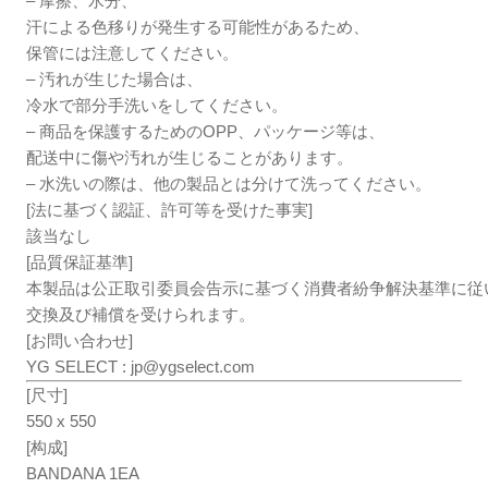
– 摩擦、水分、
汗による色移りが発生する可能性があるため、
保管には注意してください。
– 汚れが生じた場合は、
冷水で部分手洗いをしてください。
– 商品を保護するためのOPP、パッケージ等は、
配送中に傷や汚れが生じることがあります。
– 水洗いの際は、他の製品とは分けて洗ってください。
[法に基づく認証、許可等を受けた事実]
該当なし
[品質保証基準]
本製品は公正取引委員会告示に基づく消費者紛争解決基準に従
交換及び補償を受けられます。
[お問い合わせ]
YG SELECT :
jp@ygselect.com
[尺寸]
550 x 550
[构成]
BANDANA 1EA