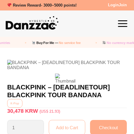
Review Reward- 3000~5000 points!
Login
Join
tries
Buy For Me —
No service fee
No currency marku
BLACKPINK – [DEADLINETOUR]
BLACKPINK TOUR BANDANA
K-Pop
30,478
KRW
(US$ 21.93)