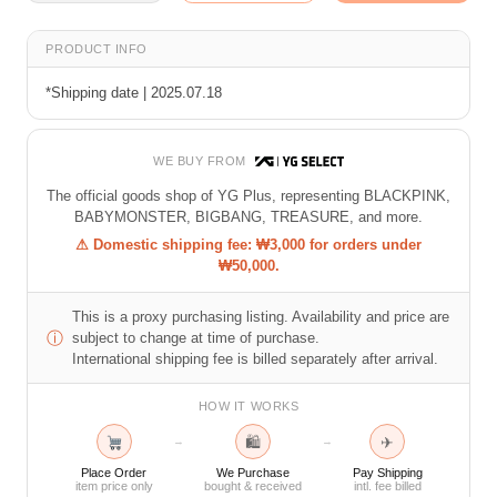
PRODUCT INFO
*Shipping date | 2025.07.18
WE BUY FROM
The official goods shop of YG Plus, representing BLACKPINK,
BABYMONSTER, BIGBANG, TREASURE, and more.
⚠ Domestic shipping fee: ₩3,000 for orders under
₩50,000.
This is a proxy purchasing listing. Availability and price are
ⓘ
subject to change at time of purchase.
International shipping fee is billed separately after arrival.
HOW IT WORKS
🛍
✈
→
→
Place Order
We Purchase
Pay Shipping
item price only
bought & received
intl. fee billed