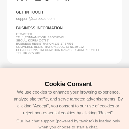
GET IN TOUCH
support@danzzac.com
BUSINESS INFORMATION
ETOASTER
2FL,1,EONNAM12-GIL,SEOCHO-GU,
SEOUL, KOREA (06781)
BUSINESS REGISTRATION 135-17-37591
COMMERCE REGISTRATION SEOCHO NO.05912
CEO/PERSONAL INFORMATION MANAGER: JONGKEUN LEE
TEL:+8225779886
Cookie Consent
We use cookies to enhance your browsing experience,
analyze site traffic, and serve targeted advertisements. By
clicking “Accept”, you consent to our use of cookies or
reject non-essential cookies by clicking “Reject”.
Our live chat support (powered by tawk.to) is loaded only
when you choose to start a chat.