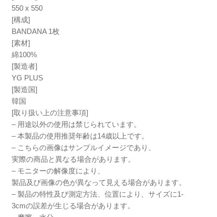
550 x 550
[構成]
BANDANA 1枚
[素材]
綿100%
[製造者]
YG PLUS
[製造国]
韓国
[取り扱い上の注意事項]
– 用途以外の使用は禁じられています。
– 本製品の使用推奨年齢は14歳以上です。
– こちらの画像はサンプルイメージであり、
実際の商品と異なる場合があります。
– モニターの解像度により、
製品及び画像の色が異なって見える場合があります。
– 製品の特性及び測定方法、位置により、サイズに1-
3cmの誤差が生じる場合があります。