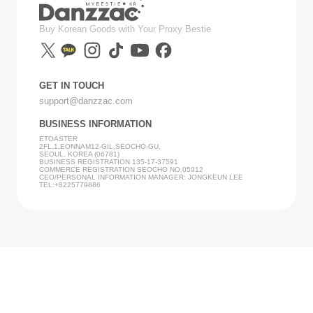
Buy Korean Goods with Your Proxy Bestie
GET IN TOUCH
support@danzzac.com
BUSINESS INFORMATION
ETOASTER
2FL,1,EONNAM12-GIL,SEOCHO-GU,
SEOUL, KOREA (06781)
BUSINESS REGISTRATION 135-17-37591
COMMERCE REGISTRATION SEOCHO NO.05912
CEO/PERSONAL INFORMATION MANAGER: JONGKEUN LEE
TEL:+8225779886