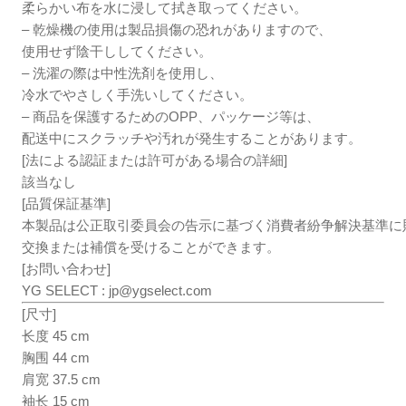
柔らかい布を水に浸して拭き取ってください。
– 乾燥機の使用は製品損傷の恐れがありますので、
使用せず陰干ししてください。
– 洗濯の際は中性洗剤を使用し、
冷水でやさしく手洗いしてください。
– 商品を保護するためのOPP、パッケージ等は、
配送中にスクラッチや汚れが発生することがあります。
[法による認証または許可がある場合の詳細]
該当なし
[品質保証基準]
本製品は公正取引委員会の告示に基づく消費者紛争解決基準に
交換または補償を受けることができます。
[お問い合わせ]
YG SELECT :
jp@ygselect.com
[尺寸]
长度 45 cm
胸围 44 cm
肩宽 37.5 cm
袖长 15 cm