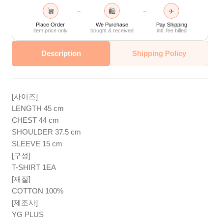
🛍
✈
→
→
Place Order
We Purchase
Pay Shipping
item price only
bought & received
intl. fee billed
Description
Shipping Policy
[사이즈]
LENGTH 45 cm
CHEST 44 cm
SHOULDER 37.5 cm
SLEEVE 15 cm
[구성]
T-SHIRT 1EA
[재질]
COTTON 100%
[제조사]
YG PLUS