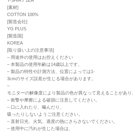
T-SHIRT 1EA
[素材]
COTTON 100%
[製造会社]
YG PLUS
[製造国]
KOREA
[取り扱い上の注意事項]
– 用途外の使用はお控えください
– 本製品の使用年齢は14歳以上です。
– 製品の特性や計測方法、位置によっては1-
3cmのサイズ誤差が生じる場合があります。
–
モニターの解像度により製品の色が異なって見えることがあり
– 衝撃や摩擦による破損に注意してください。
– 口に入れたり、噛んだり、
吸ったりしないようご注意ください。
– 直射日光、火気、過度の熱にさらさないでください。
– 使用中に汚れが生じた場合は、