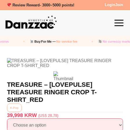
Review Reward- 3000~5000 points!
Login
Join
ries
Buy For Me —
No service fee
No currency markup
TREASURE – [LOVEPULSE]
TREASURE RINGER CROP T-
SHIRT_RED
K-Pop
39,998
KRW
(US$ 28.78)