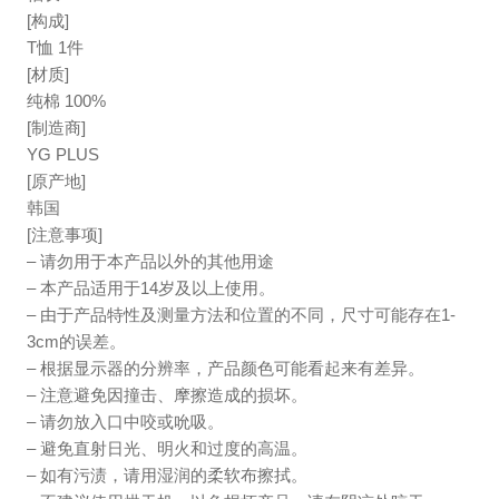
[构成]
T恤 1件
[材质]
纯棉 100%
[制造商]
YG PLUS
[原产地]
韩国
[注意事项]
– 请勿用于本产品以外的其他用途
– 本产品适用于14岁及以上使用。
– 由于产品特性及测量方法和位置的不同，尺寸可能存在1-
3cm的误差。
– 根据显示器的分辨率，产品颜色可能看起来有差异。
– 注意避免因撞击、摩擦造成的损坏。
– 请勿放入口中咬或吮吸。
– 避免直射日光、明火和过度的高温。
– 如有污渍，请用湿润的柔软布擦拭。