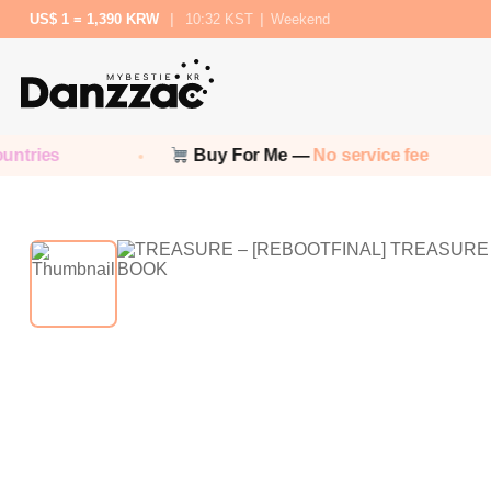
US$ 1 = 1,390 KRW
|
10:32 KST
|
Weekend
ies
Buy For Me —
No service fee