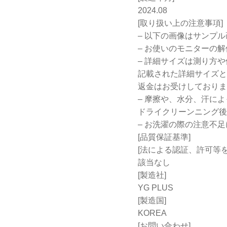
2024.08
[取り扱い上の注意事項]
– 以下の画像はサンプ
– お使いのモニターの
– 詳細サイズは測り方
記載された詳細サイズと
返金はお受けしておりま
– 摩擦や、水分、汗に
ドライクリーンニング後
– お洗濯の際の注意不
[品質保証基準]
[法による認証、許可等
該当なし
[製造社]
YG PLUS
[製造国]
KOREA
[お問い合わせ]