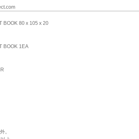
ect.com
OOK 80 x 105 x 20
 BOOK 1EA
ER
外。