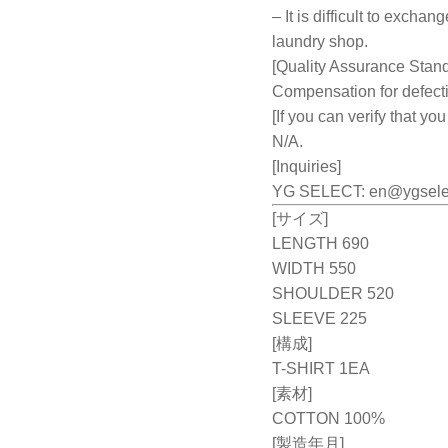
– It is difficult to exch
laundry shop.
[Quality Assurance Stan
Compensation for defecti
[If you can verify that yo
N/A.
[Inquiries]
YG SELECT:
en@ygsele
[サイズ]
LENGTH 690
WIDTH 550
SHOULDER 520
SLEEVE 225
[構成]
T-SHIRT 1EA
[素材]
COTTON 100%
[製造年月]