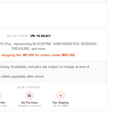
WE BUY FROM
 of YG Plus, representing BLACKPINK, BABYMONSTER, BIGBANG,
TREASURE, and more.
shipping fee: ₩3,000 for orders under ₩50,000.
listing. Availability and price are subject to change at time of
 billed separately after arrival.
HOW IT WORKS
🛍
✈
→
→
rder
We Purchase
Pay Shipping
e only
bought & received
intl. fee billed