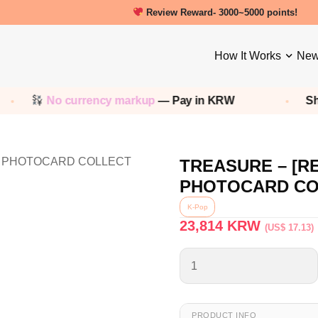
New friends get a 5000 Welcome point
Review Reward- 3000~5000 points!
How It Works
New
No currency markup
— Pay in KRW
Shop 
TREASURE – [R
PHOTOCARD CO
K-Pop
23,814
KRW
(US$ 17.13)
PRODUCT INFO