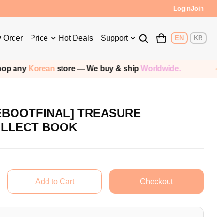
s!
Login
Join
 Order
Price
Hot Deals
Support
EN
KR
any
Korean
store — We buy & ship
Worldwide.
EBOOTFINAL] TREASURE
LLECT BOOK